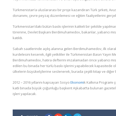
Türkmenistan’a uluslararası bir proje kazandıran Türk şirketi, Av
donanımı, çevre peyzaj düzenlemesi ve eğitim faaliyetlerini gerçekl
Türkmenistan’daki bütün baskı işlerinin kaliteli bir şekilde yapılm
törenine, Devlet Başkanı Berdimuhamedov, bakanlar, yabancı misyo
katıldı.
Sabah saatlerinde açılış alanına gelen Berdimuhamedov, ilk olarak h
kurdelesini keserek, ilgili yetkililer ile Türkmenistan Basın Yayın M
Berdimuhamedov, hatıra defterini imzalamadan önce yabancı misyo
edilen bu binada her türlü baskı işlerini yapabilecek kapasitede ol
ülkelerin büyükelçilerine seslenerek, burada çeşitli kitap ve diğer bas
2012 – 2016 yıllarını kapsayan Sosyo
Ekonomi
k Kalkına Programı ç
katlı binada büyük çoğunluğu başkent Aşkabat’ta bulunan gazeteler, 
işleri yapılacak.