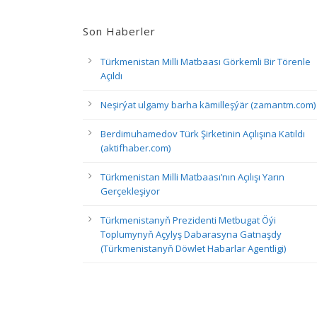
Son Haberler
Türkmenistan Milli Matbaası Görkemli Bir Törenle
Açıldı
Neşirýat ulgamy barha kämilleşýär (zamantm.com)
Berdimuhamedov Türk Şirketinin Açılışına Katıldı
(aktifhaber.com)
Türkmenistan Milli Matbaası’nın Açılışı Yarın
Gerçekleşiyor
Türkmenistanyň Prezidenti Metbugat Öýi
Toplumynyň Açylyş Dabarasyna Gatnaşdy
(Türkmenistanyň Döwlet Habarlar Agentligi)