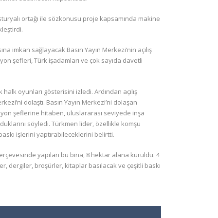
usturyalı ortağı ile sözkonusu proje kapsamında makine
eştirdi.
asına imkan sağlayacak Basın Yayın Merkezi’nin açılış
n şefleri, Türk işadamları ve çok sayıda davetli
alk oyunları gösterisini izledi. Ardından açılış
erkezi’ni dolaştı. Basın Yayın Merkezi’ni dolaşan
n şeflerine hitaben, uluslararası seviyede inşa
duklarını söyledi. Türkmen lider, özellikle komşu
kı işlerini yaptırabileceklerini belirtti.
erçevesinde yapılan bu bina, 8 hektar alana kuruldu. 4
dergiler, broşürler, kitaplar basılacak ve çeşitli baskı