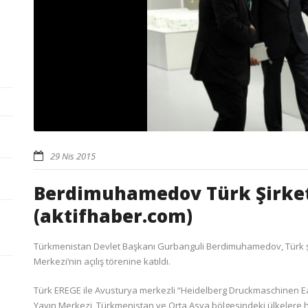
29 Nis 2015
Berdimuhamedov Türk Şirketin
(aktifhaber.com)
Türkmenistan Devlet Başkanı Gurbanguli Berdimuhamedov, Türk şi
Merkezi’nin açılış törenine katıldı.
Türk EREGE ile Avusturya merkezli “Heidelberg Druckmaschinen 
Yayın Merkezi, Türkmenistan ve Orta Asya bölgesindeki ülkelere 