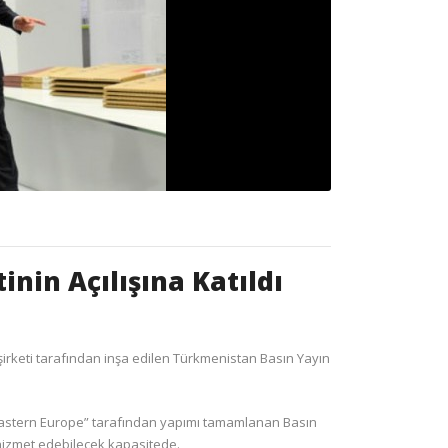
in Açılışına Katıldı
rketi tarafından inşa edilen Türkmenistan Basın Yayın
Eastern Europe” tarafından yapımı tamamlanan Basın
hizmet edebilecek kapasitede.